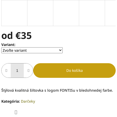
od
€35
Jednotková
Variant:
cena:
Do košíka
Štýlová kvalitná šiltovka s logom FONTISu v bledohnedej farbe.
Kategória
:
Darčeky